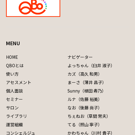
MENU
HOME
ナビゲーター
QBOとは
よっちゃん（臼井 淑子）
使い方
カズ（高久 和男）
アセスメント
まーさ（薄井 昌子）
個人面談
Sunny（植田 寿乃）
セミナー
ルナ（佐藤 裕美）
サロン
なお（後藤 尚子）
ライブラリ
ちぇねお（草間 常夫）
運営組織
てる（照山 寧子）
コンシェルジュ
かわちゃん（川村 貴子）