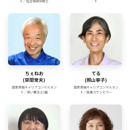
ト／社会保険労務士
ト
ちぇねお
てる
(草間常夫)
(照山寧子)
国家資格キャリアコンサルタン
国家資格キャリアコンサルタン
ト／笑い療法士3級
ト／産業カウンセラー